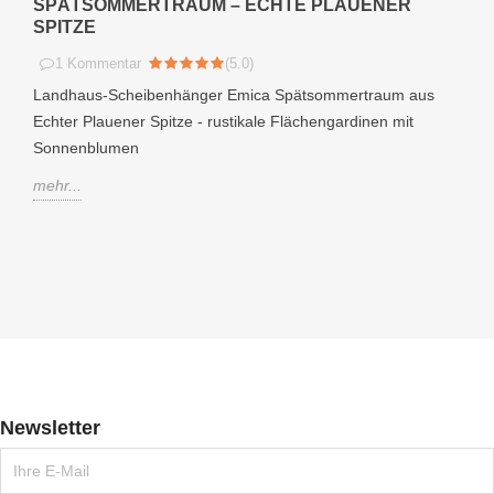
SPÄTSOMMERTRAUM – ECHTE PLAUENER
SPITZE
1
Kommentar
(
5.0
)
Landhaus-Scheibenhänger Emica Spätsommertraum aus
Echter Plauener Spitze - rustikale Flächengardinen mit
Sonnenblumen
mehr...
Newsletter