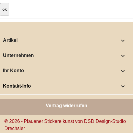

Artikel

Unternehmen

Ihr Konto
keyboard_arrow_down
Kontakt-Info
Vertrag widerrufen
© 2026 - Plauener Stickereikunst von DSD Design-Studio
Drechsler