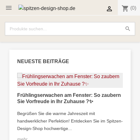

shopping_cart

(0)
search
NEUESTE BEITRÄGE
m –
Frühlingserwachen am Fenster: So zaubern
Wie
Sie Vorfreude in Ihr Zuhause ?✨
Fen
raum
Begrüßen Sie die warme Jahreszeit mit
Im 
handwerklicher Perfektion! Entdecken Sie im Spitzen-
wie
Design-Shop hochwertige...
rich
mehr...
meh