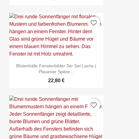
favorite_border
Blütenbälle Fensterbilder 3er Set Lachs |
Plauener Spitze...
22,80 €
favorite_border