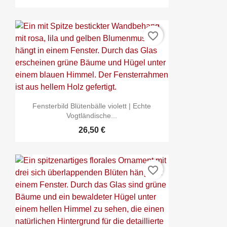
favorite_border
Fensterbild Blütenbälle violett | Echte
Vogtländische...
26,50 €
favorite_border