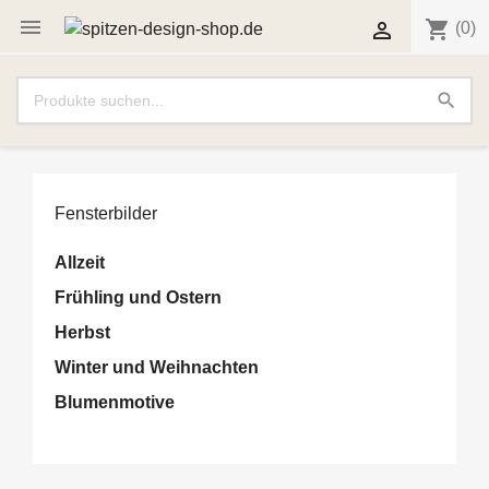

shopping_cart

(0)
search
Fensterbilder
Allzeit
Frühling und Ostern
Herbst
Winter und Weihnachten
Blumenmotive