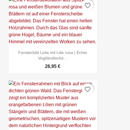
favorite_border
Fensterbild Leila mit Lilie rosa | Echte
Vogtländische...
26,95 €
favorite_border