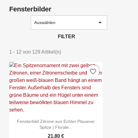
Fensterbilder

Auswählen
FILTER
1 - 12 von 129 Artikel(n)
favorite_border
Fensterbild Zitrone aus Echter Plauener
Spitze | Florale...
21,80 €