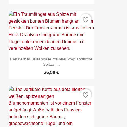
favorite_border
Fensterbild Blütenbälle rot-blau Vogtländische
Spitze |...
26,50 €
favorite_border