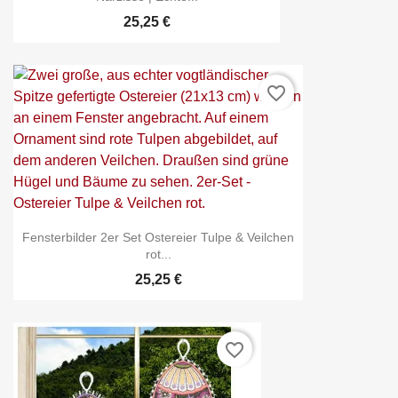
25,25 €
favorite_border
Fensterbilder 2er Set Ostereier Tulpe & Veilchen
rot...
25,25 €
favorite_border