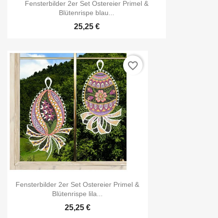
Fensterbilder 2er Set Ostereier Primel &
Blütenrispe blau...
25,25 €
favorite_border
Fensterbilder 2er Set Ostereier Primel &
Blütenrispe lila...
25,25 €