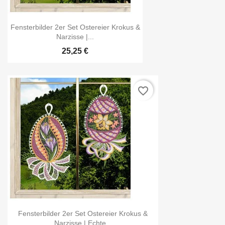
Fensterbilder 2er Set Ostereier Krokus &
Narzisse |...
25,25 €
favorite_border
Fensterbilder 2er Set Ostereier Krokus &
Narzisse | Echte...