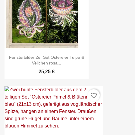
Fensterbilder 2er Set Ostereier Tulpe &
Veilchen rosa...
25,25 €
favorite_border