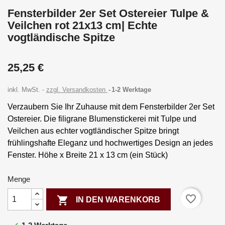
Fensterbilder 2er Set Ostereier Tulpe &
Veilchen rot 21x13 cm| Echte
vogtländische Spitze
25,25 €
inkl. MwSt.
zzgl. Versandkosten
1-2 Werktage
Verzaubern Sie Ihr Zuhause mit dem Fensterbilder 2er Set
Ostereier. Die filigrane Blumenstickerei mit Tulpe und
Veilchen aus echter vogtländischer Spitze bringt
frühlingshafte Eleganz und hochwertiges Design an jedes
Fenster. Höhe x Breite 21 x 13 cm (ein Stück)
Menge
favorite_border

IN DEN WARENKORB