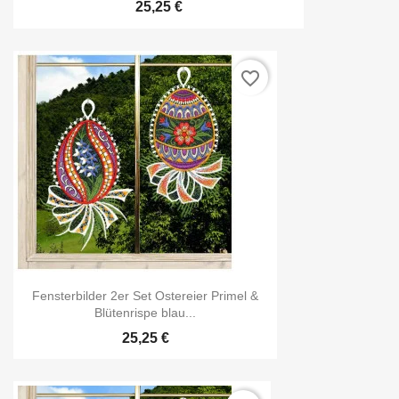
25,25 €
favorite_border
Fensterbilder 2er Set Ostereier Primel &
Blütenrispe blau...
25,25 €