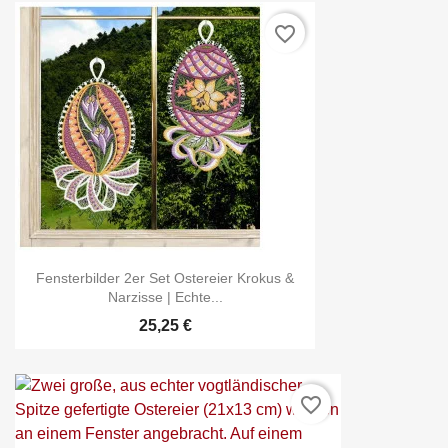
favorite_border
Fensterbilder 2er Set Ostereier Krokus &
Narzisse | Echte...
25,25 €
favorite_border