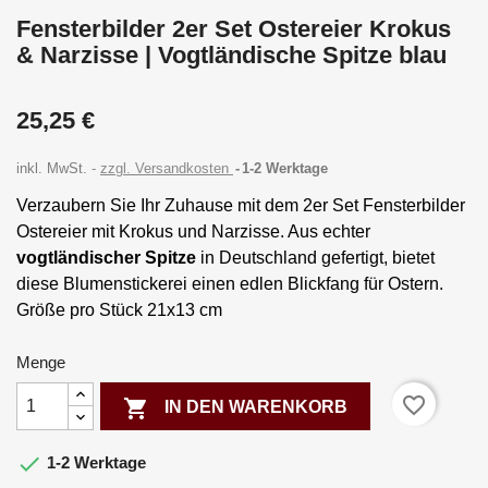
Fensterbilder 2er Set Ostereier Krokus
& Narzisse | Vogtländische Spitze blau
25,25 €
inkl. MwSt.
zzgl. Versandkosten
1-2 Werktage
Verzaubern Sie Ihr Zuhause mit dem 2er Set Fensterbilder
Ostereier mit Krokus und Narzisse. Aus echter
vogtländischer Spitze
in Deutschland gefertigt, bietet
diese Blumenstickerei einen edlen Blickfang für Ostern.
Größe pro Stück 21x13 cm
Menge
favorite_border

IN DEN WARENKORB

1-2 Werktage