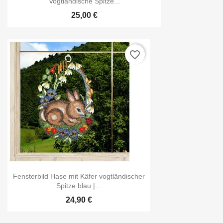
Vogtländische Spitze...
25,00 €
favorite_border
Fensterbild Hase mit Käfer vogtländischer
Spitze blau |...
24,90 €