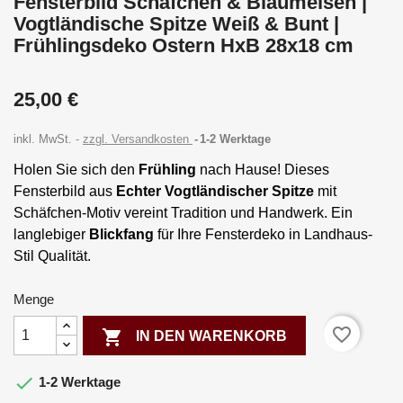
Fensterbild Schäfchen & Blaumeisen |
Vogtländische Spitze Weiß & Bunt |
Frühlingsdeko Ostern HxB 28x18 cm
25,00 €
inkl. MwSt.
zzgl. Versandkosten
1-2 Werktage
Holen Sie sich den
Frühling
nach Hause! Dieses
Fensterbild aus
Echter Vogtländischer Spitze
mit
Schäfchen-Motiv vereint Tradition und Handwerk. Ein
langlebiger
Blickfang
für Ihre Fensterdeko in Landhaus-
Stil Qualität.
Menge
favorite_border

IN DEN WARENKORB

1-2 Werktage