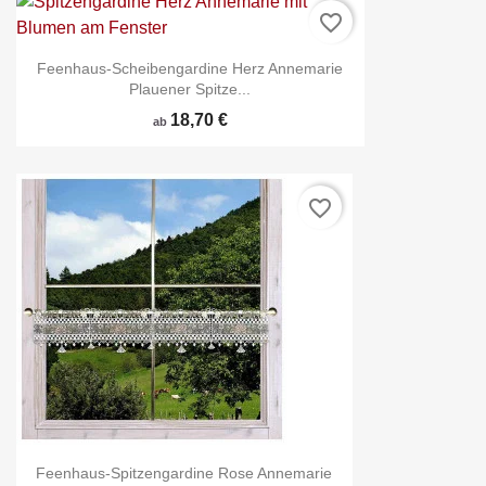
favorite_border
Feenhaus-Scheibengardine Herz Annemarie
Plauener Spitze...
18,70 €
ab
favorite_border
Feenhaus-Spitzengardine Rose Annemarie