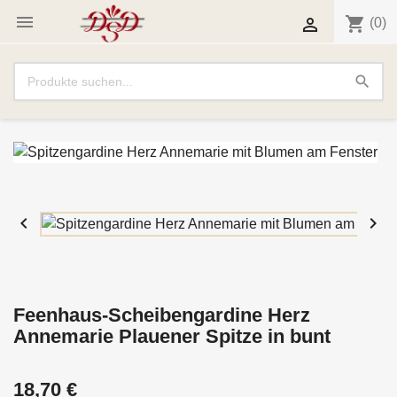

shopping_cart

(0)
search


Feenhaus-Scheibengardine Herz
Annemarie Plauener Spitze in bunt
18,70 €