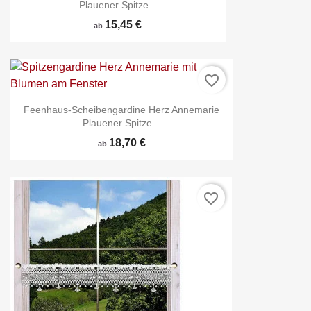
Plauener Spitze...
15,45 €
ab
favorite_border
Feenhaus-Scheibengardine Herz Annemarie
Plauener Spitze...
18,70 €
ab
favorite_border