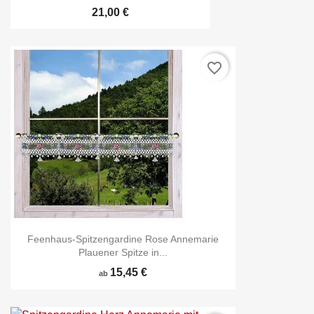
21,00 €
favorite_border
Feenhaus-Spitzengardine Rose Annemarie
Plauener Spitze in...
15,45 €
ab