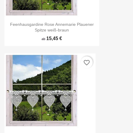
Feenhausgardine Rose Annemarie Plauener
Spitze weiß-braun
15,45 €
ab
favorite_border