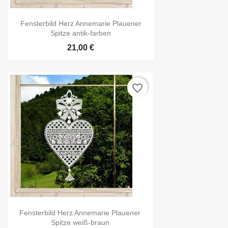
Fensterbild Herz Annemarie Plauener
Spitze antik-farben
21,00 €
favorite_border
Fensterbild Herz Annemarie Plauener
Spitze weiß-braun