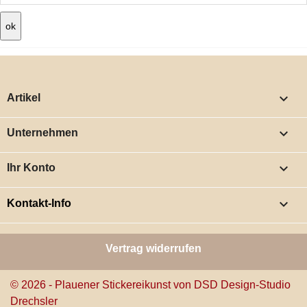

Artikel

Unternehmen

Ihr Konto
keyboard_arrow_down
Kontakt-Info
Vertrag widerrufen
© 2026 - Plauener Stickereikunst von DSD Design-Studio
Drechsler