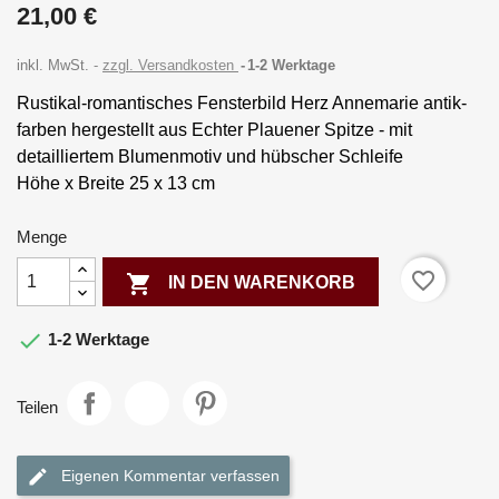
21,00 €
inkl. MwSt.
zzgl. Versandkosten
1-2 Werktage
Rustikal-romantisches Fensterbild Herz Annemarie antik-
farben hergestellt aus Echter Plauener Spitze - mit
detailliertem Blumenmotiv und hübscher Schleife
Höhe x Breite 25 x 13 cm
Menge
favorite_border

IN DEN WARENKORB

1-2 Werktage
Teilen
Eigenen Kommentar verfassen