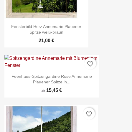
Fensterbild Herz Annemarie Plauener
Spitze weiß-braun
21,00 €
favorite_border
Feenhaus-Spitzengardine Rose Annemarie
Plauener Spitze in...
15,45 €
ab
favorite_border