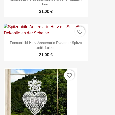
bunt
21,00 €
favorite_border
Fensterbild Herz Annemarie Plauener Spitze
antik-farben
21,00 €
favorite_border