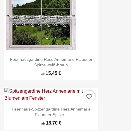
Feenhausgardine Rose Annemarie Plauener
Spitze weiß-braun
15,45 €
ab
favorite_border
Feenhaus-Spitzengardine Herz Annemarie
Plauener Spitze...
18,70 €
ab