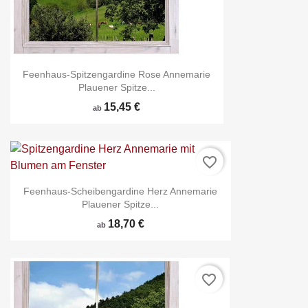
Feenhaus-Spitzengardine Rose Annemarie
Plauener Spitze...
15,45 €
ab
favorite_border
Feenhaus-Scheibengardine Herz Annemarie
Plauener Spitze...
18,70 €
ab
favorite_border