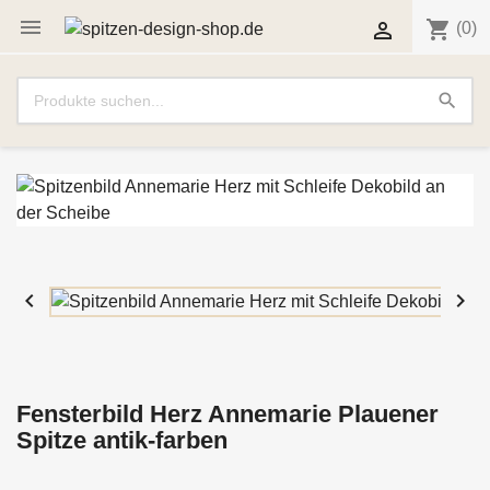

shopping_cart

(0)
search


Fensterbild Herz Annemarie Plauener
Spitze antik-farben