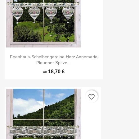
Feenhaus-Scheibengardine Herz Annemarie
Plauener Spitze...
18,70 €
ab
favorite_border