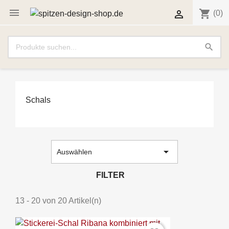

shopping_cart

(0)
search
Schals

Auswählen
FILTER
13 - 20 von 20 Artikel(n)