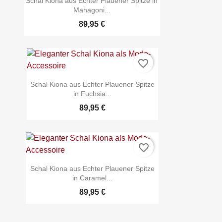
Schal Kiona aus Echter Plauener Spitze in
Mahagoni...
89,95 €
favorite_border
Schal Kiona aus Echter Plauener Spitze
in Fuchsia...
89,95 €
favorite_border
Schal Kiona aus Echter Plauener Spitze
in Caramel...
89,95 €