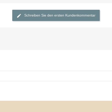

Schnellansicht
Schreiben Sie den ersten Kundenkommentar