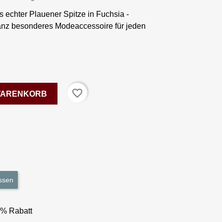
 echter Plauener Spitze in Fuchsia -
anz besonderes Modeaccessoire für jeden
favorite_border
 WARENKORB
ssen
3% Rabatt