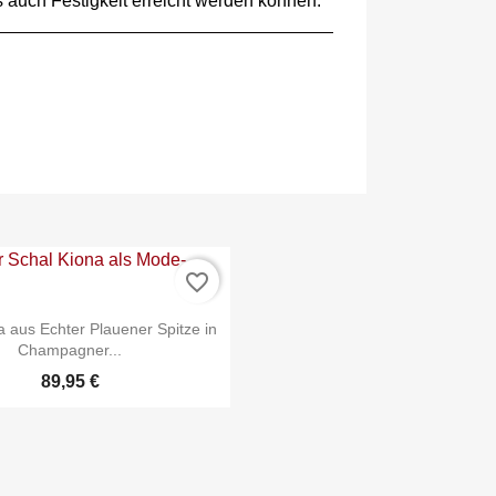
 auch Festigkeit erreicht werden können.
favorite_border
a aus Echter Plauener Spitze in
Champagner...
89,95 €