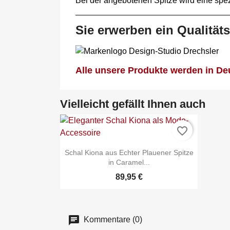
Bei der angebotenen Spitze wird eine spe
Sie erwerben ein Qualität
Alle unsere Produkte werden in Deu
Vielleicht gefällt Ihnen auch
favorite_border
Schal Kiona aus Echter Plauener Spitze
in Caramel...
89,95 €
Kommentare (0)