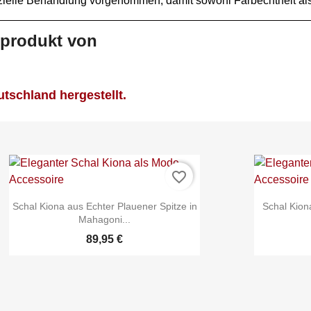
zielle Behandlung vorgenommen, damit sowohl Farbechtheit als
sprodukt von
tschland hergestellt.
favorite_border
Schal Kiona aus Echter Plauener Spitze in
Schal Kion
Mahagoni...
89,95 €