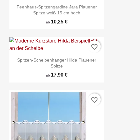
Feenhaus-Spitzengardine Jara Plauener
Spitze weiß 15 cm hoch
10,25 €
ab
favorite_border
Spitzen-Scheibenhänger Hilda Plauener
Spitze
17,90 €
ab
favorite_border