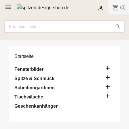

shopping_cart

(0)
search
Startseite

Fensterbilder

Spitze & Schmuck

Scheibengardinen

Tischwäsche
Geschenkanhänger