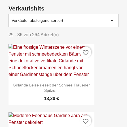
Verkaufshits

Verkäufe, absteigend sortiert
25 - 36 von 264 Artikel(n)
favorite_border
Girlande Leise rieselt der Schnee Plauener
Spitze...
13,20 €
favorite_border