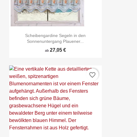
Scheibengardine Segeln in den
Sonnenuntergang Plauener...
27,05 €
ab
favorite_border