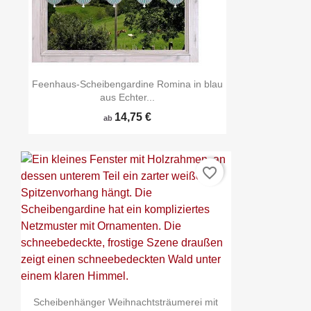
Feenhaus-Scheibengardine Romina in blau
aus Echter...
14,75 €
ab
favorite_border
Scheibenhänger Weihnachtsträumerei mit