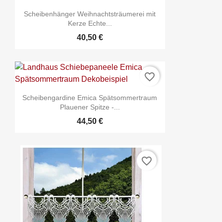
Scheibenhänger Weihnachtsträumerei mit
Kerze Echte...
40,50 €
favorite_border
Scheibengardine Emica Spätsommertraum
Plauener Spitze -...
44,50 €
favorite_border