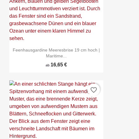
Feenhausgardine Meeresbrise 19 cm hoch |
Maritime...
16,65 €
ab
favorite_border