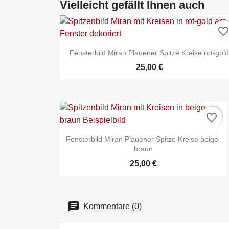
Vielleicht gefällt Ihnen auch
favorite_borde
Fensterbild Miran Plauener Spitze Kreise rot-gol
25,00 €
favorite_border
Fensterbild Miran Plauener Spitze Kreise beige-
braun

Schnellansicht
25,00 €
Kommentare (0)