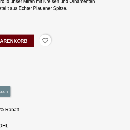
rbild unser Miran mit Kreisen und Ornamenten
stellt aus Echter Plauener Spitze.
favorite_border
 WARENKORB
ssen
3% Rabatt
 DHL