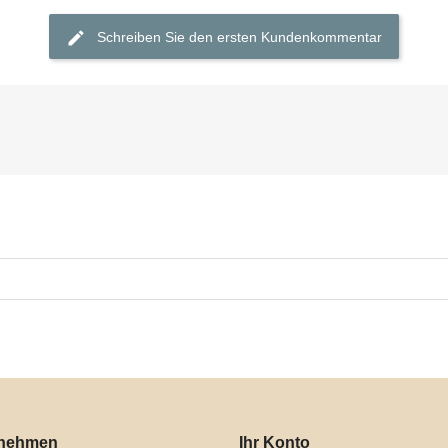

Schnellansicht
Schreiben Sie den ersten Kundenkommentar
rnehmen
Ihr Konto