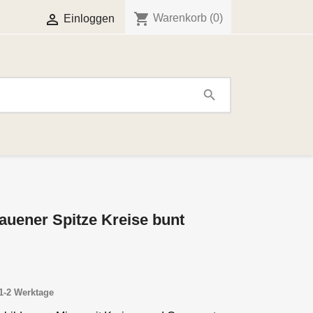
shopping_cart

Warenkorb
(0)
Einloggen
search
lauener Spitze Kreise bunt
1-2 Werktage