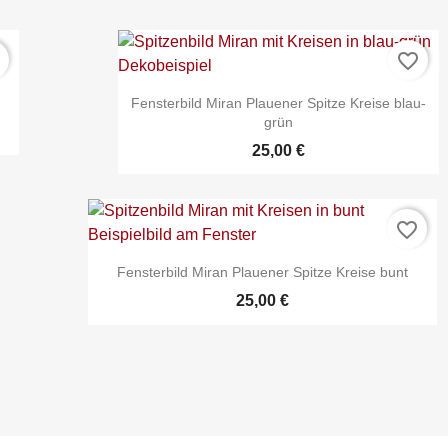
r
favorite_border
d
Fensterbild Miran Plauener Spitze Kreise blau-
grün
25,00 €
favorite_border
Fensterbild Miran Plauener Spitze Kreise bunt

25,00 €
Schnellansicht