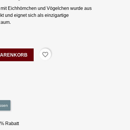
ld mit Eichhörnchen und Vögelchen wurde aus
kt und eignet sich als einzigartige
Raum.
favorite_border
 WARENKORB
ssen
3% Rabatt