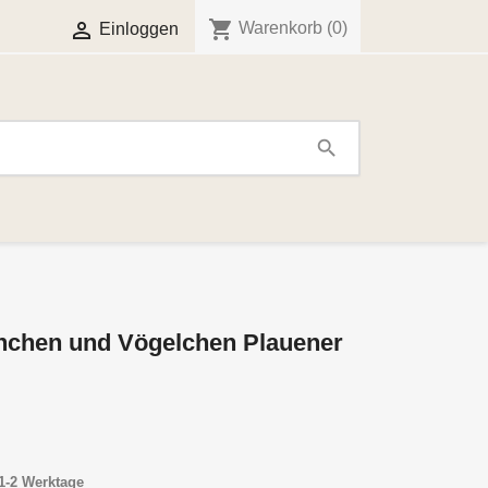
shopping_cart

Warenkorb
(0)
Einloggen
search
rnchen und Vögelchen Plauener
1-2 Werktage