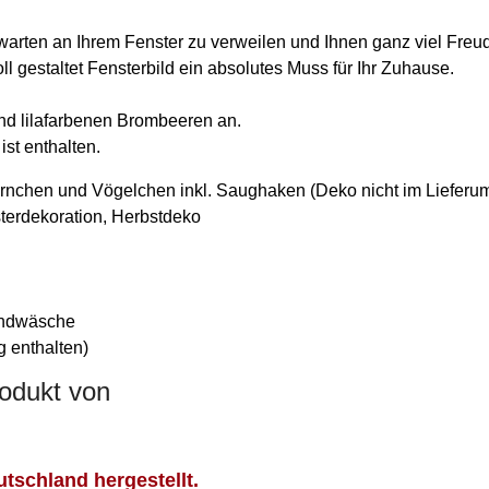
arten an Ihrem Fenster zu verweilen und Ihnen ganz viel Freu
oll gestaltet Fensterbild ein absolutes Muss für Ihr Zuhause.
und lilafarbenen Brombeeren an.
st enthalten.
rnchen und Vögelchen inkl. Saughaken (Deko nicht im Lieferum
sterdekoration, Herbstdeko
andwäsche
 enthalten)
rodukt von
tschland hergestellt.