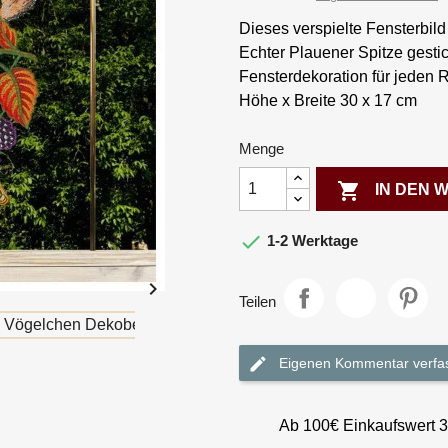
Dieses verspielte Fensterbi
Echter Plauener Spitze gestic
Fensterdekoration für jeden 
Höhe x Breite 30 x 17 cm
Menge

IN DEN

1-2 Werktage

Teilen
Eigenen Kommentar verfa
Ab 100€ Einkaufswert 