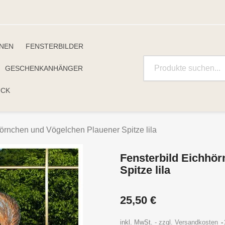
INEN
FENSTERBILDER
GESCHENKANHÄNGER
UCK
hörnchen und Vögelchen Plauener Spitze lila
Fensterbild Eichhö
Spitze lila
25,50 €
inkl. MwSt.
zzgl. Versandkosten