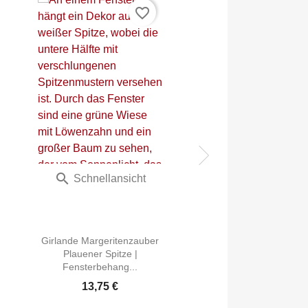
favorite_border


Schnellansicht
Schnellans
Scheibengard
Margeritenzau
Girlande Margeritenzauber
Plauener Spitze 
Plauener Spitze |
Set...
Fensterbehang...
ab
13,74 €
13,75 €