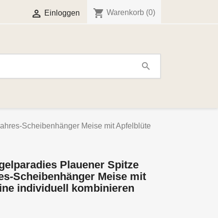
shopping_cart

Warenkorb
(0)
Einloggen
search
ahres-Scheibenhänger Meise mit Apfelblüte
elparadies Plauener Spitze
res-Scheibenhänger Meise mit
ine individuell kombinieren