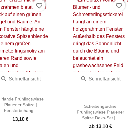
favorite_border
favorite_border


Schnellansicht
Schnellansicht
irlande Frühlingswiese
Plauener Spitze |
Scheibengardine
Fensterbehang...
Frühlingswiese Plauener
Spitze Deko-Set |...
13,10 €
ab
13,10 €