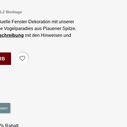
1-2 Werktage
iduelle Fenster-Dekoration mit unserer
e Vogelparadies aus Plauener Spitze.
beschreibung
mit den Hinweisen und
favorite_border
RB
ssen
3% Rabatt