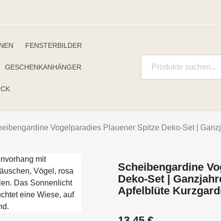
INEN
FENSTERBILDER
GESCHENKANHÄNGER
UCK
eibengardine Vogelparadies Plauener Spitze Deko-Set | Ganzj
Scheibengardine Vog
Deko-Set | Ganzjah
Apfelblüte Kurzgard
13,45 €