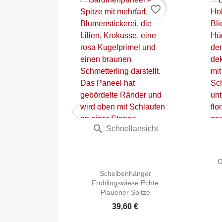
favorite_border
favorite_border
hänger
ies Echte
Spitze

lansicht
Schnellansicht
0 €
G
Scheibenhänger
Frühlingswiese Echte
Plauener Spitze
39,60 €