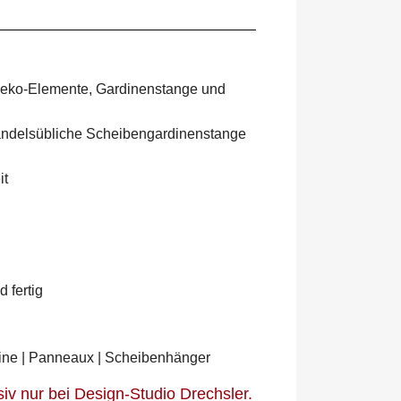
 Deko-Elemente, Gardinenstange und
handelsübliche Scheibengardinenstange
it
 fertig
dine | Panneaux | Scheibenhänger
iv nur bei Design-Studio Drechsler.