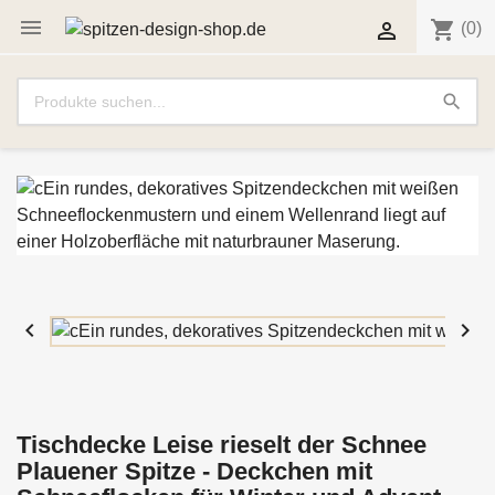

shopping_cart

(0)
search


Tischdecke Leise rieselt der Schnee
Plauener Spitze - Deckchen mit