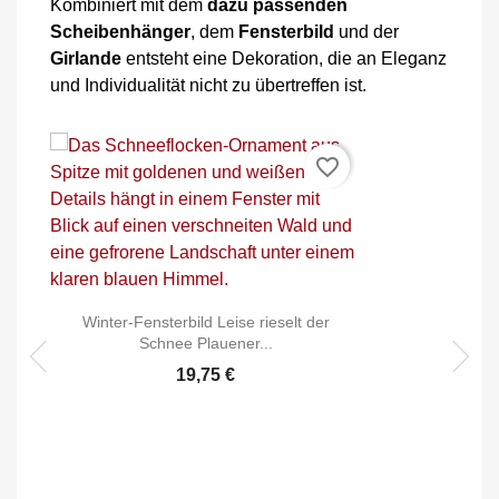
Kombiniert mit dem
dazu passenden
Scheibenhänger
, dem
Fensterbild
und der
Girlande
entsteht eine Dekoration, die an Eleganz
und Individualität nicht zu übertreffen ist.
favorite_border
Winter-Fensterbild Leise rieselt der
Schnee Plauener...
19,75 €