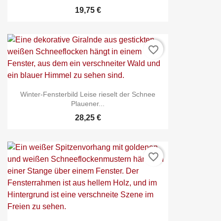
19,75 €
favorite_border
Winter-Fensterbild Leise rieselt der Schnee
Plauener...
28,25 €
favorite_border