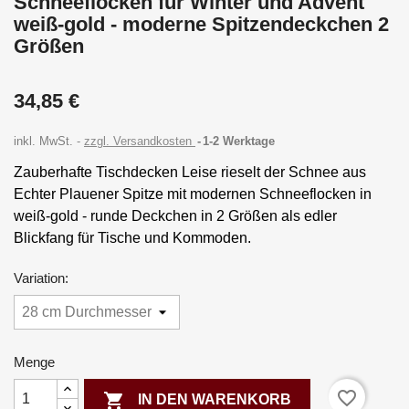
Schneeflocken für Winter und Advent
weiß-gold - moderne Spitzendeckchen 2
Größen
34,85 €
inkl. MwSt.
zzgl. Versandkosten
1-2 Werktage
Zauberhafte Tischdecken Leise rieselt der Schnee aus
Echter Plauener Spitze mit modernen Schneeflocken in
weiß-gold - runde Deckchen in 2 Größen als edler
Blickfang für Tische und Kommoden.
Variation:
Menge
favorite_border

IN DEN WARENKORB