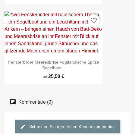
favorite_border
Fensterbilder Meeresbrise Vogtländische Spitze
Segelboot...
25,50 €
ab
Kommentare (0)
Schreiben Sie den ersten Kundenkommentar