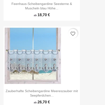
Feenhaus-Scheibengardine Seesterne &
Muscheln blau Höhe...
18,70 €
ab
favorite_border
Zauberhafte Scheibengardine Meereszauber mit
Seepferdchen...
26,70 €
ab