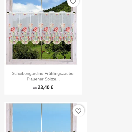
favorite_border
Scheibengardine Frühlingszauber
Plauener Spitze...
23,40 €
ab
favorite_border