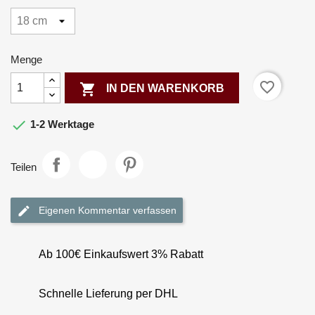
Menge
favorite_border

IN DEN WARENKORB

1-2 Werktage
Teilen
Eigenen Kommentar verfassen
Ab 100€ Einkaufswert 3% Rabatt
Schnelle Lieferung per DHL