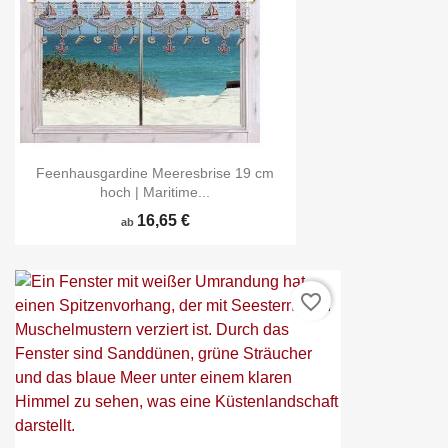
Feenhausgardine Meeresbrise 19 cm
hoch | Maritime...
16,65 €
ab
favorite_border