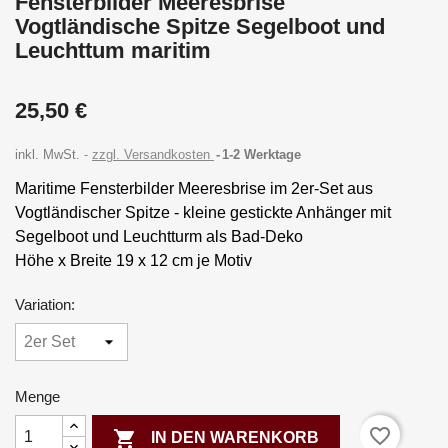
Fensterbilder Meeresbrise
Vogtländische Spitze Segelboot und
Leuchttum maritim
25,50 €
inkl. MwSt.
zzgl. Versandkosten
1-2 Werktage
Maritime Fensterbilder Meeresbrise im 2er-Set aus
Vogtländischer Spitze - kleine gestickte Anhänger mit
Segelboot und Leuchtturm als Bad-Deko
Höhe x Breite 19 x 12 cm je Motiv
Variation:
Menge
favorite_border

IN DEN WARENKORB