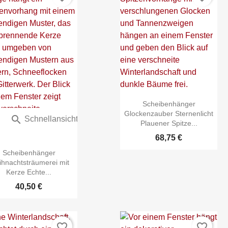
Scheibenhänger
Glockenzauber Sternenlicht


Schnellansicht
Schnellansicht
Plauener Spitze...
68,75 €
Scheibenhänger
hnachtsträumerei mit
Kerze Echte...
40,50 €
favorite_border
favorite_border