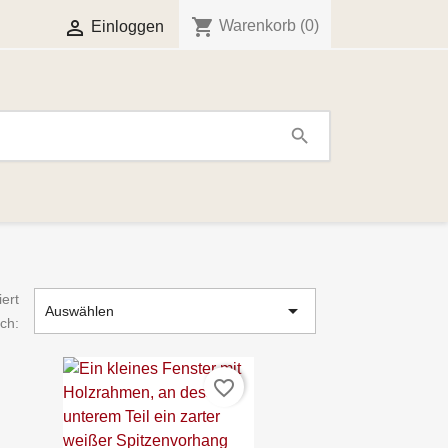
shopping_cart

Warenkorb
(0)
Einloggen
search
iert

Auswählen
ch:
favorite_border