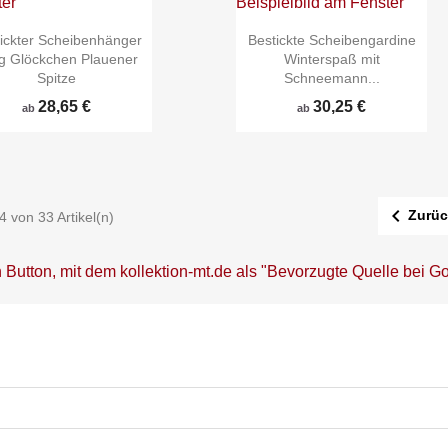
ickter Scheibenhänger
Bestickte Scheibengardine
ng Glöckchen Plauener
Winterspaß mit
Spitze
Schneemann...
28,65 €
30,25 €
ab
ab



Schnellansicht
Schnellansicht
Zurüc
4 von 33 Artikel(n)