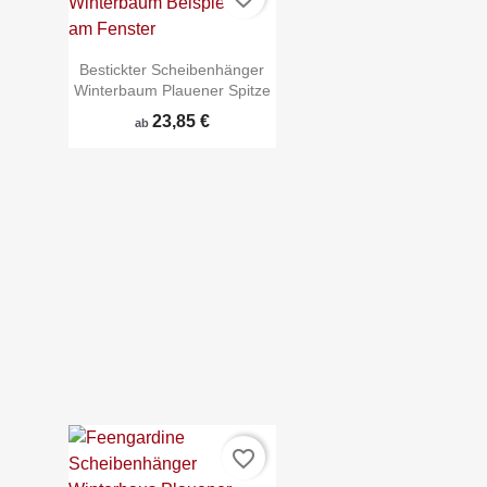
Bestickter Scheibenhänger
Winterbaum Plauener Spitze
23,85 €
ab

Schnellansicht
favorite_border