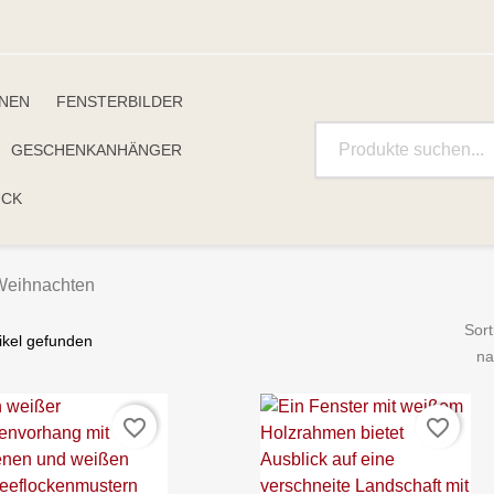
INEN
FENSTERBILDER
GESCHENKANHÄNGER
UCK
Weihnachten
Sort
tikel gefunden
na
favorite_border
favorite_border