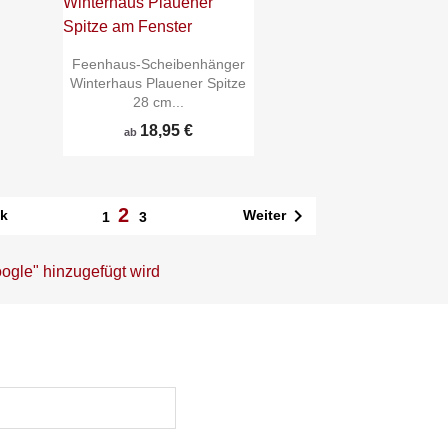
Feenhaus-Scheibenhänger
Winterhaus Plauener Spitze
28 cm...
18,95 €
ab
2


Schnellansicht
k
Weiter
1
3