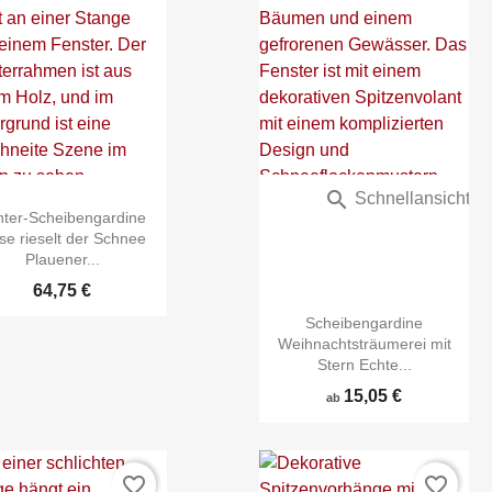


Schnellansicht
Schnellansicht
nter-Scheibengardine
se rieselt der Schnee
Plauener...
64,75 €
Scheibengardine
Weihnachtsträumerei mit
Stern Echte...
15,05 €
ab
favorite_border
favorite_border