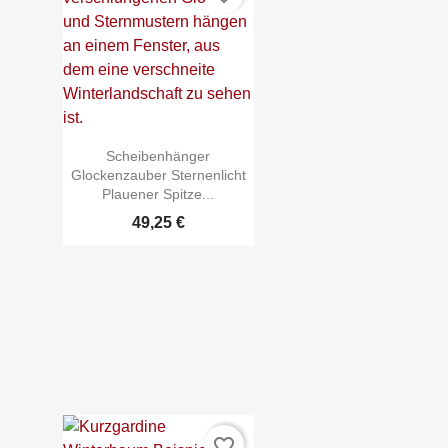
Scheibenhänger
Glockenzauber Sternenlicht
Plauener Spitze...
49,25 €

Schnellansicht
favorite_border