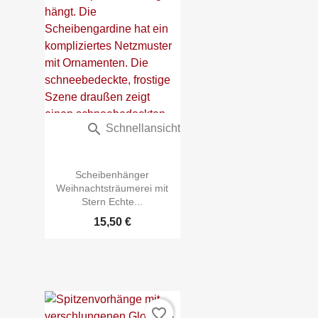

Schnellansicht
Scheibenhänger
Weihnachtsträumerei mit
Stern Echte...
15,50 €
favorite_border