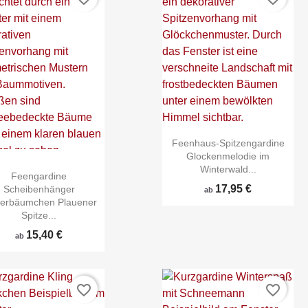
Feenhaus-Spitzengardine
Glockenmelodie im


Schnellansicht
Schnellansicht
Winterwald...
Feengardine
17,95 €
Scheibenhänger
ab
terbäumchen Plauener
Spitze...
15,40 €
ab
favorite_border
favorite_border