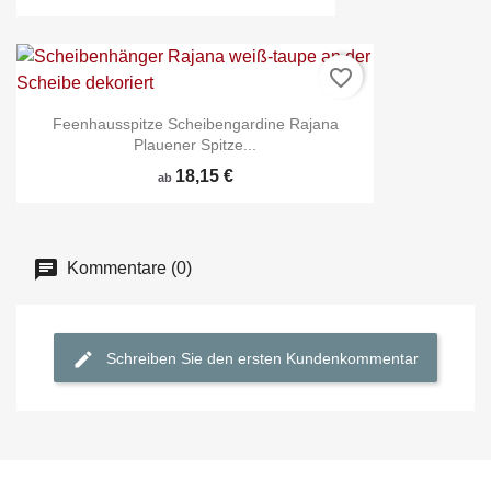
favorite_border
Feenhausspitze Scheibengardine Rajana
Plauener Spitze...
18,15 €
ab
Kommentare (0)
Schreiben Sie den ersten Kundenkommentar