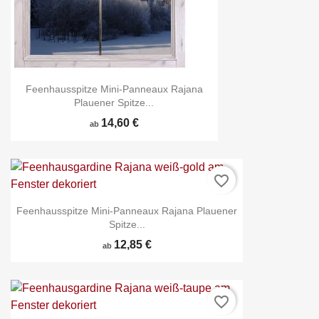
Feenhausspitze Mini-Panneaux Rajana
Plauener Spitze...
14,60 €
ab
favorite_border
Feenhausspitze Mini-Panneaux Rajana Plauener
Spitze...
12,85 €
ab
favorite_border