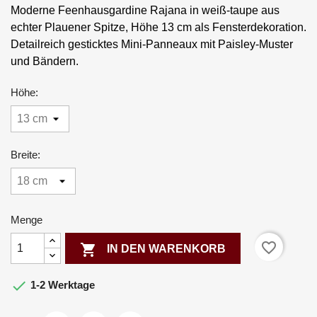
Moderne Feenhausgardine Rajana in weiß-taupe aus
echter Plauener Spitze, Höhe 13 cm als Fensterdekoration.
Detailreich gesticktes Mini-Panneaux mit Paisley-Muster
und Bändern.
Höhe:
Breite:
Menge
favorite_border

IN DEN WARENKORB

1-2 Werktage