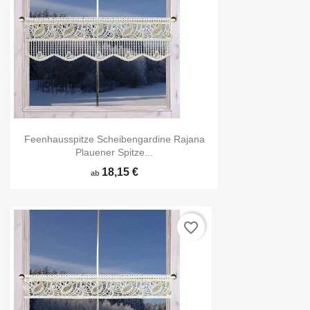
Feenhausspitze Scheibengardine Rajana
Plauener Spitze...
18,15 €
ab
favorite_border