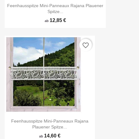
Feenhausspitze Mini-Panneaux Rajana Plauener
Spitze...
12,85 €
ab
favorite_border
Feenhausspitze Mini-Panneaux Rajana
Plauener Spitze...
14,60 €
ab