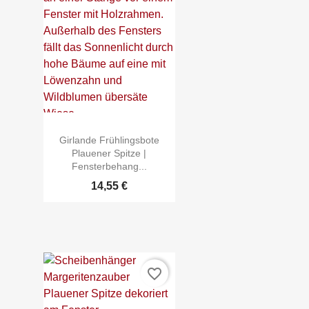

Schnellansicht
Girlande Frühlingsbote
Plauener Spitze |
Fensterbehang...
14,55 €
favorite_border