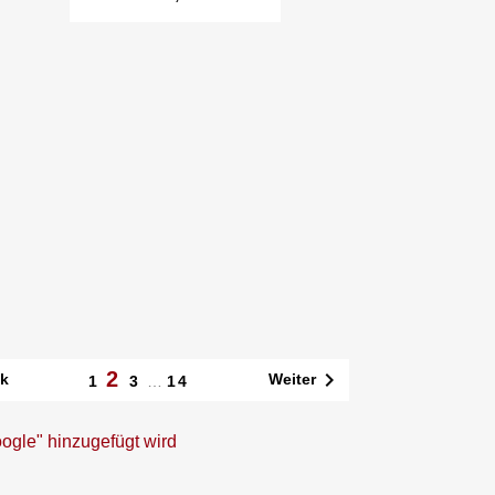

Schnellansicht
2

k
Weiter
1
3
…
14