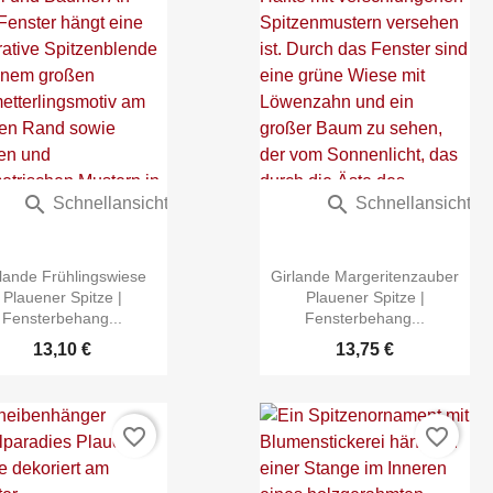


Schnellansicht
Schnellansicht
rlande Frühlingswiese
Girlande Margeritenzauber
Plauener Spitze |
Plauener Spitze |
Fensterbehang...
Fensterbehang...
13,10 €
13,75 €
favorite_border
favorite_border