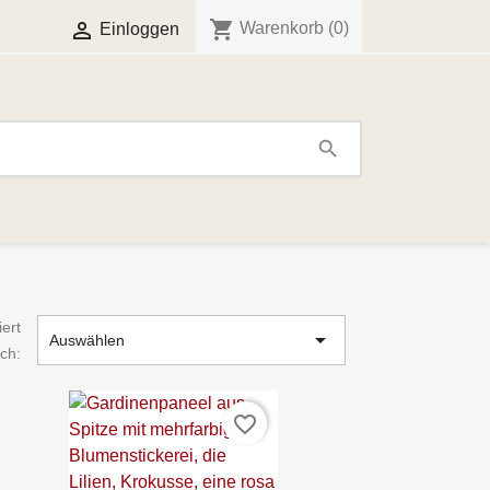
shopping_cart

Warenkorb
(0)
Einloggen
search
iert

Auswählen
ch:
favorite_border