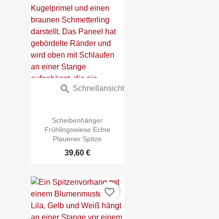

Schnellansicht
Scheibenhänger
Frühlingswiese Echte
Plauener Spitze
39,60 €
favorite_border