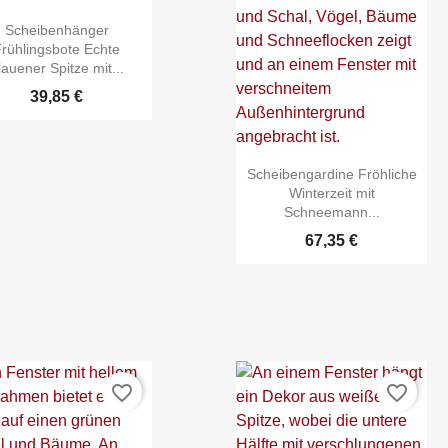
Scheibenhänger
Frühlingsbote Echte
lauener Spitze mit...
39,85 €
Scheibengardine Fröhliche


Schnellansicht
Schnellansicht
Winterzeit mit
Schneemann...
67,35 €
favorite_border
favorite_border