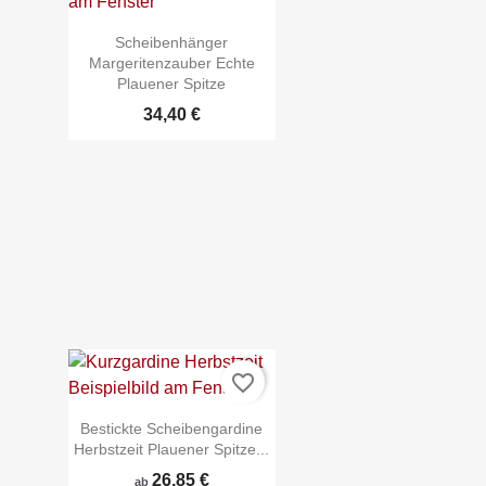
Scheibenhänger
Margeritenzauber Echte
Plauener Spitze
34,40 €

Schnellansicht
favorite_border
Bestickte Scheibengardine
Herbstzeit Plauener Spitze...
26,85 €
ab