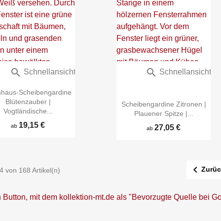


Schnellansicht
Schnellansicht
haus-Scheibengardine
Blütenzauber |
Scheibengardine Zitronen |
Vogtländische...
Plauener Spitze |...
19,15 €
ab
27,05 €
ab

Zurüc
4 von 168 Artikel(n)