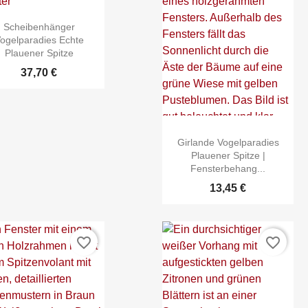
Scheibenhänger
ogelparadies Echte
Plauener Spitze
37,70 €


Schnellansicht
Schnellansicht
Girlande Vogelparadies
Plauener Spitze |
Fensterbehang...
13,45 €
favorite_border
favorite_border