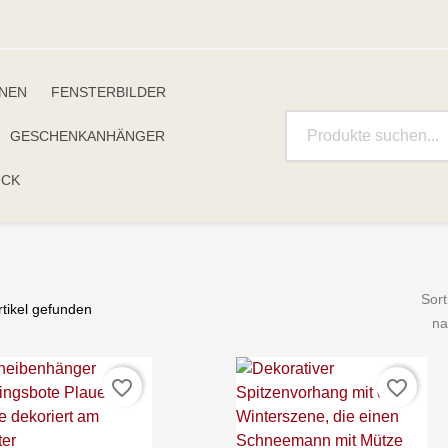
INEN
FENSTERBILDER
GESCHENKANHÄNGER
UCK
Sort
rtikel gefunden
na
favorite_border
favorite_border