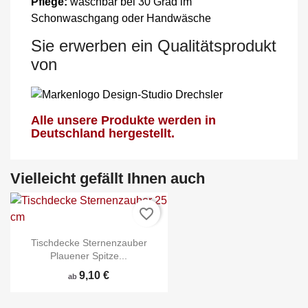
Pflege:
waschbar bei 30 Grad im
Schonwaschgang oder Handwäsche
Sie erwerben ein Qualitätsprodukt
von
Alle unsere Produkte werden in
Deutschland hergestellt.
Vielleicht gefällt Ihnen auch
favorite_border
Tischdecke Sternenzauber
Plauener Spitze...
9,10 €
ab