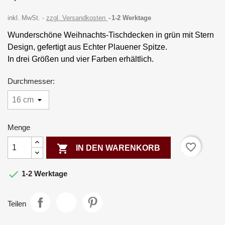
inkl. MwSt.
zzgl. Versandkosten
1-2 Werktage
Wunderschöne Weihnachts-Tischdecken in grün mit Stern
Design, gefertigt aus Echter Plauener Spitze.
In drei Größen und vier Farben erhältlich.
Durchmesser:
Menge
favorite_border

IN DEN WARENKORB

1-2 Werktage
Teilen