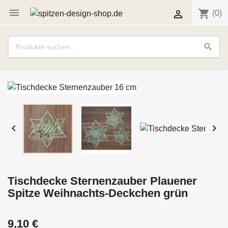

shopping_cart

(0)
search


Tischdecke Sternenzauber Plauener
Spitze Weihnachts-Deckchen grün
9,10 €