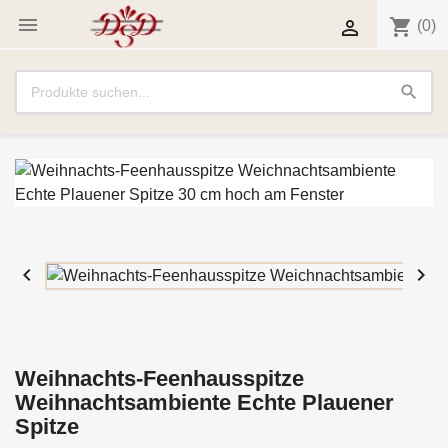

shopping_cart

(0)
search


Weihnachts-Feenhausspitze
Weihnachtsambiente Echte Plauener
Spitze