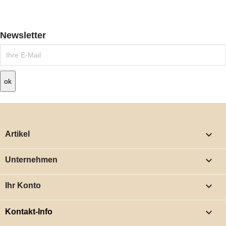
Newsletter

Artikel

Unternehmen

Ihr Konto
keyboard_arrow_down
Kontakt-Info