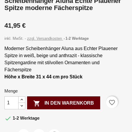
Scheibenhänger Aluna Echte Plauener
Spitze moderne Fächerspitze
41,95 €
inkl. MwSt.
zzgl. Versandkosten
1-2 Werktage
Moderner Scheibenhänger Aluna aus Echter Plauener
Spitze in weiß, beige und anthrazit - klassische
Spitzengardine mit stilvollen Ornamenten und
Fächerspitze
Höhe x Breite 31 x 44 cm pro Stück
Menge
favorite_border

IN DEN WARENKORB

1-2 Werktage