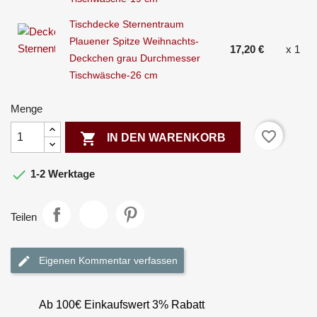
Tischdecke Sternentraum
Plauener Spitze Weihnachts-
17,20 €
x 1
Deckchen grau Durchmesser
Tischwäsche-26 cm
Menge
favorite_border

IN DEN WARENKORB

1-2 Werktage
Teilen
Eigenen Kommentar verfassen
Ab 100€ Einkaufswert 3% Rabatt