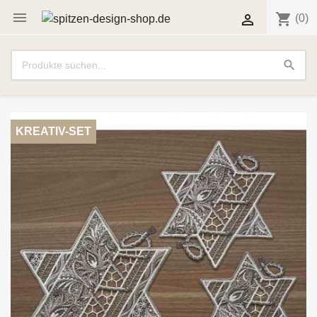

shopping_cart

(0)
search
KREATIV-SET