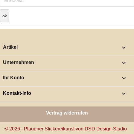

Artikel

Unternehmen

Ihr Konto
keyboard_arrow_down
Kontakt-Info
Vertrag widerrufen
© 2026 - Plauener Stickereikunst von DSD Design-Studio