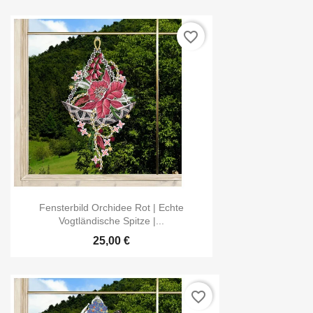
favorite_border
Fensterbild Orchidee Rot | Echte
Vogtländische Spitze |...
25,00 €
favorite_border