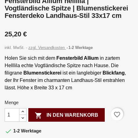
Fensterbild Allium helllila |
Vogtländische Spitze | Blumenstickerei
Fensterdeko Landhaus-Stil 33x17 cm
25,20 €
inkl. MwSt.
zzgl. Versandkosten
1-2 Werktage
Holen Sie sich mit dem
Fensterbild Allium
in zartem
Helllila echte Vogtländische Spitze nach Hause. Die
filigrane
Blumenstickerei
ist ein langlebiger
Blickfang
,
der Ihr Fenster im charmanten Landhaus-Stil erstrahlen
lässt. Höhe x Breite 33 x 17 cm
Menge
favorite_border

IN DEN WARENKORB

1-2 Werktage