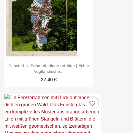
Fensterbild Schmetterlinge rot-blau | Echte
Vogtländische...
27,40 €
favorite_border