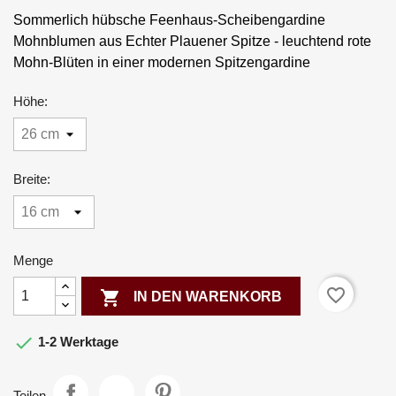
Sommerlich hübsche Feenhaus-Scheibengardine
Mohnblumen aus Echter Plauener Spitze - leuchtend rote
Mohn-Blüten in einer modernen Spitzengardine
Höhe:
Breite:
Menge
favorite_border

IN DEN WARENKORB

1-2 Werktage
Teilen