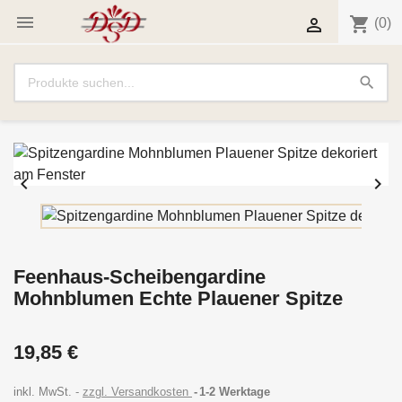

shopping_cart

(0)
search


Feenhaus-Scheibengardine
Mohnblumen Echte Plauener Spitze
19,85 €
inkl. MwSt.
zzgl. Versandkosten
1-2 Werktage