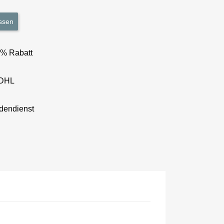
ssen
3% Rabatt
 DHL
dendienst