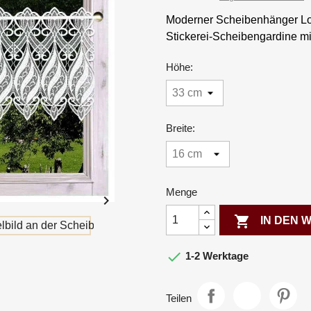
Moderner Scheibenhänger Lor
Stickerei-Scheibengardine m
Höhe:
Breite:
Menge


IN DEN

1-2 Werktage
Teilen