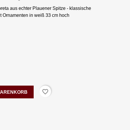
eta aus echter Plauener Spitze - klassische
it Ornamenten in weiß 33 cm hoch
favorite_border
 WARENKORB