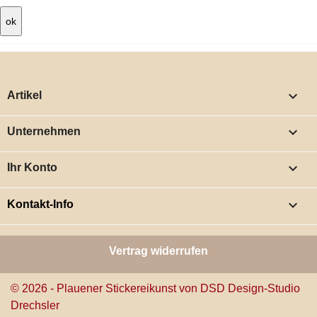

Artikel

Unternehmen

Ihr Konto
keyboard_arrow_down
Kontakt-Info
Vertrag widerrufen
© 2026 - Plauener Stickereikunst von DSD Design-Studio
Drechsler