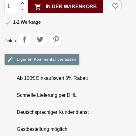
favorite_border

IN DEN WARENKORB

1-2 Werktage
Teilen
Eigenen Kommentar verfassen
Ab 100€ Einkaufswert 3% Rabatt
Schnelle Lieferung per DHL
Deutschsprachiger Kundendienst
Gastbestellung möglich