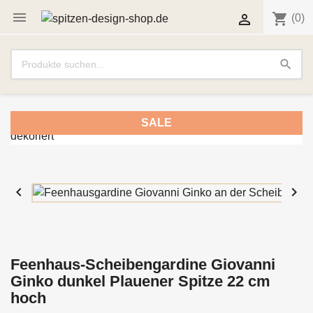

shopping_cart

(0)
search
SALE


Feenhaus-Scheibengardine Giovanni
Ginko dunkel Plauener Spitze 22 cm
hoch