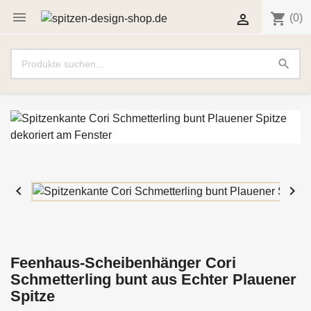

shopping_cart

(0)
search


Feenhaus-Scheibenhänger Cori
Schmetterling bunt aus Echter Plauener
Spitze