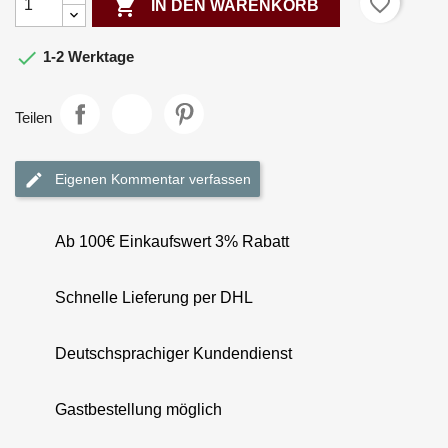
favorite_border

IN DEN WARENKORB

1-2 Werktage
Teilen
Eigenen Kommentar verfassen
Ab 100€ Einkaufswert 3% Rabatt
Schnelle Lieferung per DHL
Deutschsprachiger Kundendienst
Gastbestellung möglich