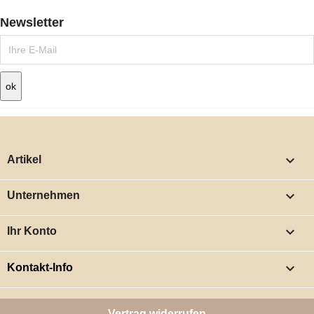
Newsletter

Artikel

Unternehmen

Ihr Konto
keyboard_arrow_down
Kontakt-Info
Vertrag widerrufen