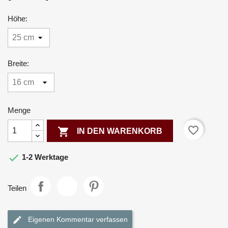
Höhe:
Breite:
Menge
favorite_border

IN DEN WARENKORB

1-2 Werktage
Teilen
Eigenen Kommentar verfassen