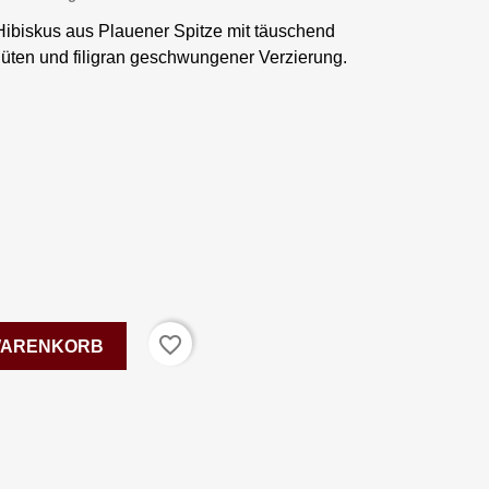
biskus aus Plauener Spitze mit täuschend
üten und filigran geschwungener Verzierung.
favorite_border
 WARENKORB