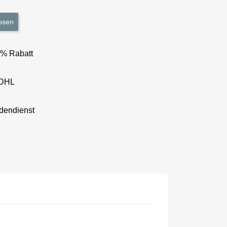
ssen
3% Rabatt
 DHL
dendienst