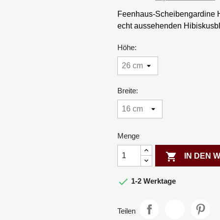
Feenhaus-Scheibengardine Hi
echt aussehenden Hibiskusbl
Höhe:
Breite:
Menge

IN DEN

1-2 Werktage
Teilen