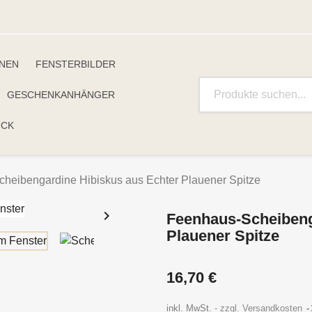
INEN
FENSTERBILDER
GESCHENKANHÄNGER
UCK
heibengardine Hibiskus aus Echter Plauener Spitze

Feenhaus-Scheibeng
Plauener Spitze
16,70 €
inkl. MwSt.
zzgl. Versandkosten