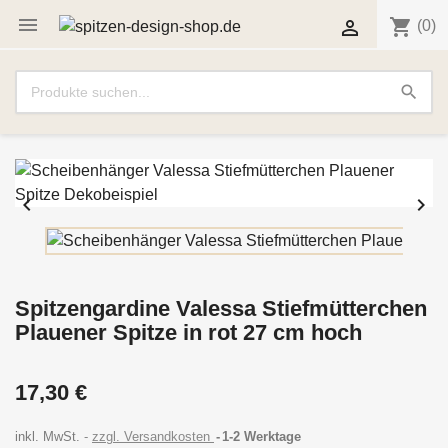

shopping_cart

(0)
search


Spitzengardine Valessa Stiefmütterchen
Plauener Spitze in rot 27 cm hoch
17,30 €
inkl. MwSt.
zzgl. Versandkosten
1-2 Werktage