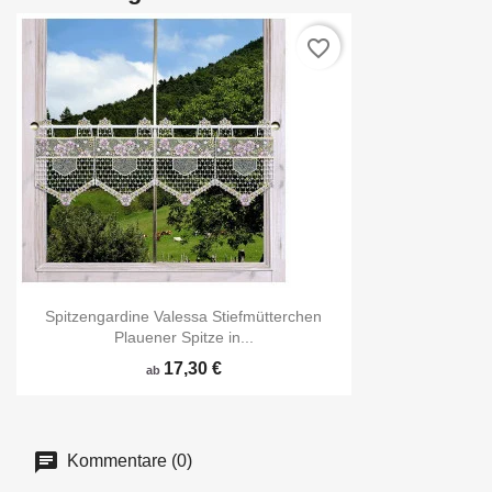
favorite_border
Spitzengardine Valessa Stiefmütterchen
Plauener Spitze in...
17,30 €
ab
Kommentare (0)