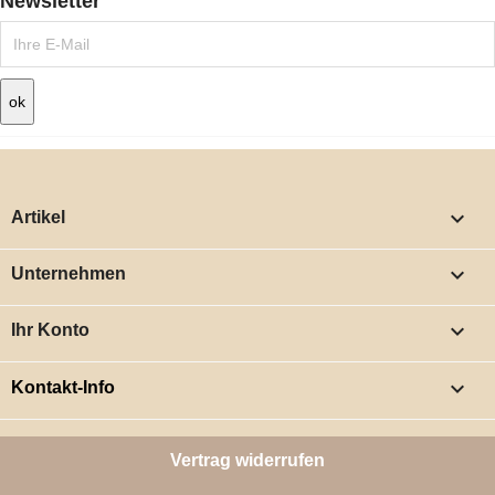
Newsletter

Artikel

Unternehmen

Ihr Konto
keyboard_arrow_down
Kontakt-Info
Vertrag widerrufen