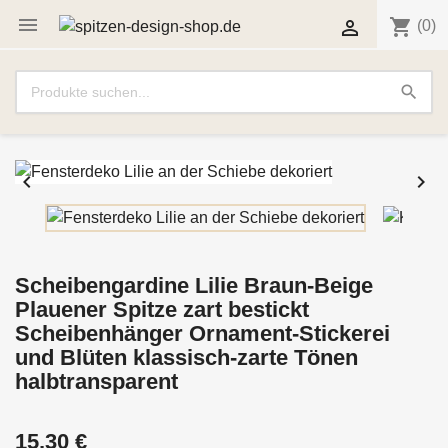

shopping_cart

(0)
search


Scheibengardine Lilie Braun-Beige
Plauener Spitze zart bestickt
Scheibenhänger Ornament-Stickerei
und Blüten klassisch-zarte Tönen
halbtransparent
15,30 €