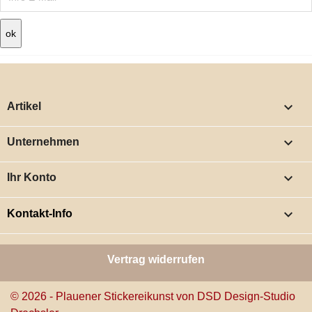

Artikel

Unternehmen

Ihr Konto
keyboard_arrow_down
Kontakt-Info
Vertrag widerrufen
© 2026 - Plauener Stickereikunst von DSD Design-Studio