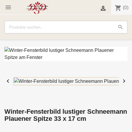

shopping_cart

(0)
search


Winter-Fensterbild lustiger Schneemann
Plauener Spitze 33 x 17 cm