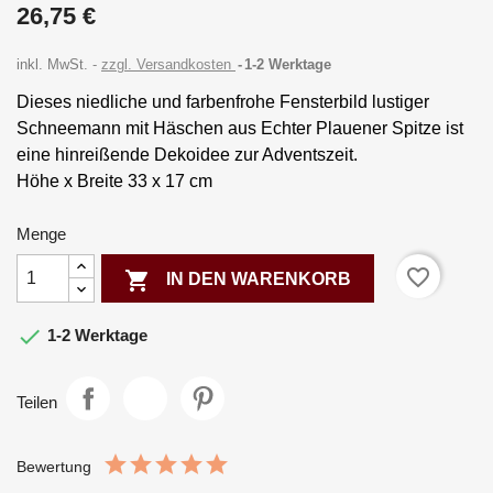
26,75 €
inkl. MwSt.
zzgl. Versandkosten
1-2 Werktage
Dieses niedliche und farbenfrohe Fensterbild lustiger
Schneemann mit Häschen aus Echter Plauener Spitze ist
eine hinreißende Dekoidee zur Adventszeit.
Höhe x Breite 33 x 17 cm
Menge
favorite_border

IN DEN WARENKORB

1-2 Werktage
Teilen
Bewertung