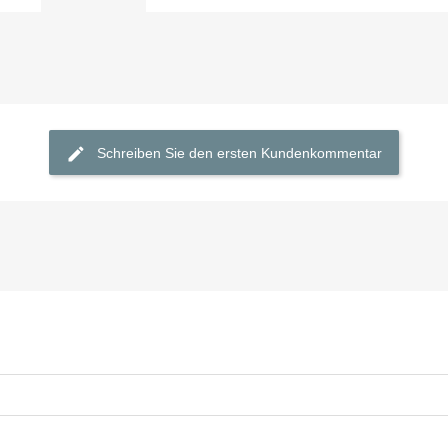

Schnellansicht
Schreiben Sie den ersten Kundenkommentar

Schnellansicht