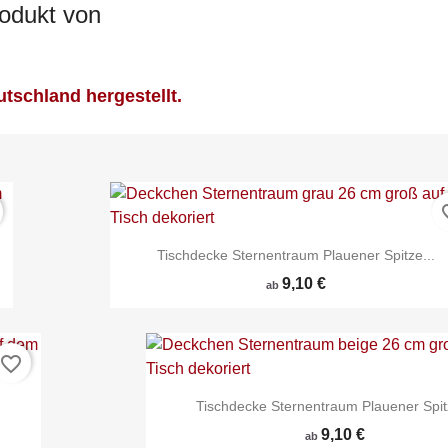
rodukt von
tschland hergestellt.
favor
Tischdecke Sternentraum Plauener Spitze...
9,10 €
ab
favorite_border
Tischdecke Sternentraum Plauener Spitz
9,10 €
ab