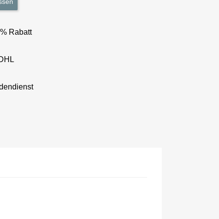
ssen
3% Rabatt
 DHL
dendienst