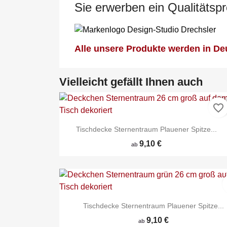
Sie erwerben ein Qualitätsp
Alle unsere Produkte werden in Deu
Vielleicht gefällt Ihnen auch
favorite_border
Tischdecke Sternentraum Plauener Spitze...
9,10 €
ab
Tischdecke Sternentraum Plauener Spitze...
9,10 €
ab