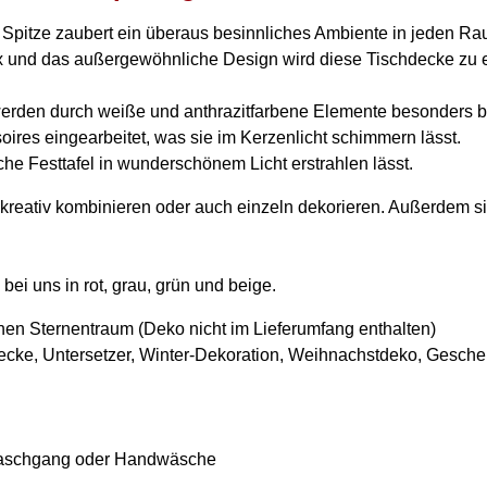
r Spitze zaubert ein überaus besinnliches Ambiente in jeden Ra
rex und das außergewöhnliche Design wird diese Tischdecke zu 
rden durch weiße und anthrazitfarbene Elemente besonders b
res eingearbeitet, was sie im Kerzenlicht schimmern lässt.
che Festtafel in wunderschönem Licht erstrahlen lässt.
kreativ kombinieren oder auch einzeln dekorieren. Außerdem s
i uns in rot, grau, grün und beige.
en Sternentraum (Deko nicht im Lieferumfang enthalten)
cke, Untersetzer, Winter-Dekoration, Weihnachstdeko, Gesch
waschgang oder Handwäsche