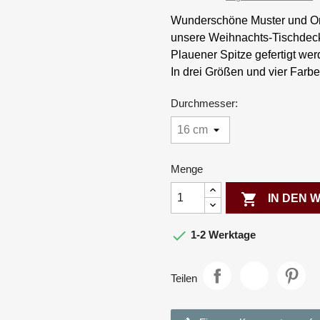
Wunderschöne Muster und Orn
unsere Weihnachts-Tischdeck
Plauener Spitze gefertigt wer
In drei Größen und vier Farben
Durchmesser:
Menge

IN DEN

1-2 Werktage
Teilen