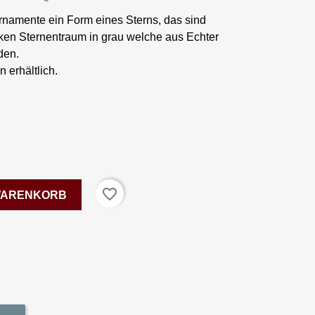
amente ein Form eines Sterns, das sind
en Sternentraum in grau welche aus Echter
den.
 erhältlich.
favorite_border
 WARENKORB