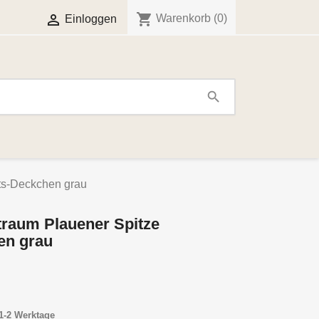
shopping_cart

Warenkorb
(0)
Einloggen
search
ts-Deckchen grau
traum Plauener Spitze
en grau
1-2 Werktage