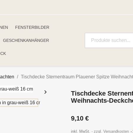
INEN
FENSTERBILDER
GESCHENKANHÄNGER
UCK
nachten
Tischdecke Sternentraum Plauener Spitze Weihnach

Tischdecke Sternen
Weihnachts-Deckch
9,10 €
inkl. MwSt.
zzgl. Versandkosten